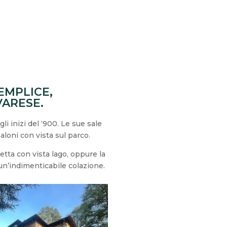
EMPLICE,
VARESE.
li inizi del ‘900. Le sue sale
aloni con vista sul parco.
retta con vista lago, oppure la
 un’indimenticabile colazione.